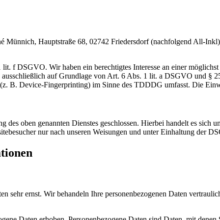
nnich, Hauptstraße 68, 02742 Friedersdorf (nachfolgend All-Inkl). 
lit. f DSGVO. Wir haben ein berechtigtes Interesse an einer möglichst 
ng ausschließlich auf Grundlage von Art. 6 Abs. 1 lit. a DSGVO und §
(z. B. Device-Fingerprinting) im Sinne des TDDDG umfasst. Die Einwill
 des oben genannten Dienstes geschlossen. Hierbei handelt es sich um
bsitebesucher nur nach unseren Weisungen und unter Einhaltung der D
ationen
ten sehr ernst. Wir behandeln Ihre personenbezogenen Daten vertrauli
ene Daten erhoben. Personenbezogene Daten sind Daten, mit denen Sie