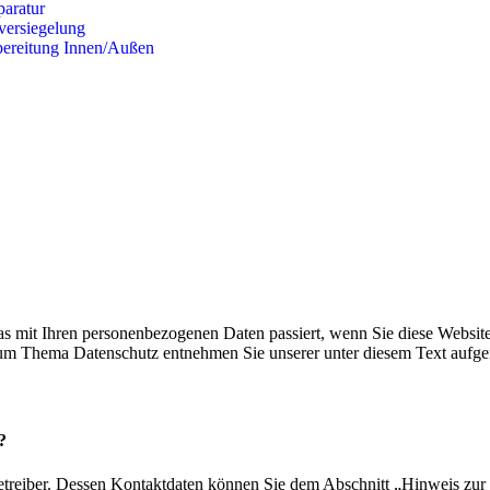
paratur
ersiegelung
ereitung Innen/Außen
s mit Ihren personenbezogenen Daten passiert, wenn Sie diese Websit
 zum Thema Datenschutz entnehmen Sie unserer unter diesem Text aufge
?
etreiber. Dessen Kontaktdaten können Sie dem Abschnitt „Hinweis zur 